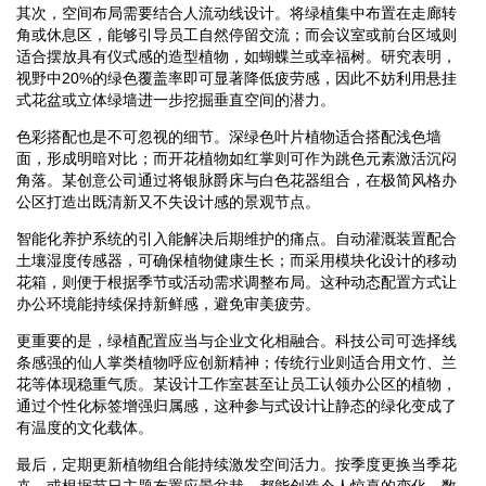
其次，空间布局需要结合人流动线设计。将绿植集中布置在走廊转
角或休息区，能够引导员工自然停留交流；而会议室或前台区域则
适合摆放具有仪式感的造型植物，如蝴蝶兰或幸福树。研究表明，
视野中20%的绿色覆盖率即可显著降低疲劳感，因此不妨利用悬挂
式花盆或立体绿墙进一步挖掘垂直空间的潜力。
色彩搭配也是不可忽视的细节。深绿色叶片植物适合搭配浅色墙
面，形成明暗对比；而开花植物如红掌则可作为跳色元素激活沉闷
角落。某创意公司通过将银脉爵床与白色花器组合，在极简风格办
公区打造出既清新又不失设计感的景观节点。
智能化养护系统的引入能解决后期维护的痛点。自动灌溉装置配合
土壤湿度传感器，可确保植物健康生长；而采用模块化设计的移动
花箱，则便于根据季节或活动需求调整布局。这种动态配置方式让
办公环境能持续保持新鲜感，避免审美疲劳。
更重要的是，绿植配置应当与企业文化相融合。科技公司可选择线
条感强的仙人掌类植物呼应创新精神；传统行业则适合用文竹、兰
花等体现稳重气质。某设计工作室甚至让员工认领办公区的植物，
通过个性化标签增强归属感，这种参与式设计让静态的绿化变成了
有温度的文化载体。
最后，定期更新植物组合能持续激发空间活力。按季度更换当季花
卉，或根据节日主题布置应景盆栽，都能创造令人惊喜的变化。数