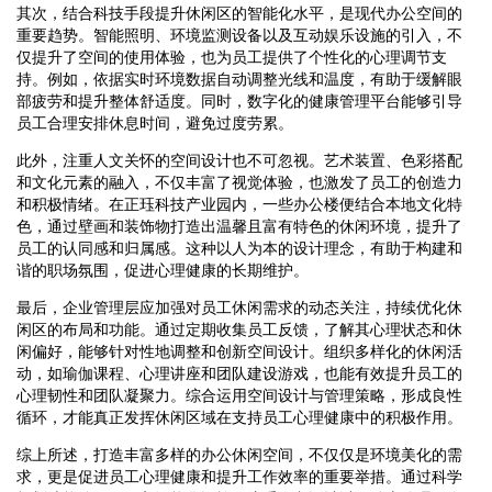
其次，结合科技手段提升休闲区的智能化水平，是现代办公空间的
重要趋势。智能照明、环境监测设备以及互动娱乐设施的引入，不
仅提升了空间的使用体验，也为员工提供了个性化的心理调节支
持。例如，依据实时环境数据自动调整光线和温度，有助于缓解眼
部疲劳和提升整体舒适度。同时，数字化的健康管理平台能够引导
员工合理安排休息时间，避免过度劳累。
此外，注重人文关怀的空间设计也不可忽视。艺术装置、色彩搭配
和文化元素的融入，不仅丰富了视觉体验，也激发了员工的创造力
和积极情绪。在正珏科技产业园内，一些办公楼便结合本地文化特
色，通过壁画和装饰物打造出温馨且富有特色的休闲环境，提升了
员工的认同感和归属感。这种以人为本的设计理念，有助于构建和
谐的职场氛围，促进心理健康的长期维护。
最后，企业管理层应加强对员工休闲需求的动态关注，持续优化休
闲区的布局和功能。通过定期收集员工反馈，了解其心理状态和休
闲偏好，能够针对性地调整和创新空间设计。组织多样化的休闲活
动，如瑜伽课程、心理讲座和团队建设游戏，也能有效提升员工的
心理韧性和团队凝聚力。综合运用空间设计与管理策略，形成良性
循环，才能真正发挥休闲区域在支持员工心理健康中的积极作用。
综上所述，打造丰富多样的办公休闲空间，不仅仅是环境美化的需
求，更是促进员工心理健康和提升工作效率的重要举措。通过科学