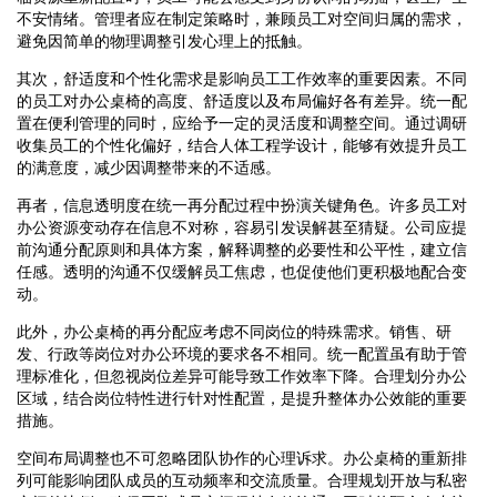
不安情绪。管理者应在制定策略时，兼顾员工对空间归属的需求，
避免因简单的物理调整引发心理上的抵触。
其次，舒适度和个性化需求是影响员工工作效率的重要因素。不同
的员工对办公桌椅的高度、舒适度以及布局偏好各有差异。统一配
置在便利管理的同时，应给予一定的灵活度和调整空间。通过调研
收集员工的个性化偏好，结合人体工程学设计，能够有效提升员工
的满意度，减少因调整带来的不适感。
再者，信息透明度在统一再分配过程中扮演关键角色。许多员工对
办公资源变动存在信息不对称，容易引发误解甚至猜疑。公司应提
前沟通分配原则和具体方案，解释调整的必要性和公平性，建立信
任感。透明的沟通不仅缓解员工焦虑，也促使他们更积极地配合变
动。
此外，办公桌椅的再分配应考虑不同岗位的特殊需求。销售、研
发、行政等岗位对办公环境的要求各不相同。统一配置虽有助于管
理标准化，但忽视岗位差异可能导致工作效率下降。合理划分办公
区域，结合岗位特性进行针对性配置，是提升整体办公效能的重要
措施。
空间布局调整也不可忽略团队协作的心理诉求。办公桌椅的重新排
列可能影响团队成员的互动频率和交流质量。合理规划开放与私密