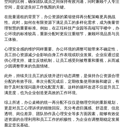
空间的比例，确保团队成员之间保持有效沟通，同时兼顾个人专注
空间，是促进良好工作氛围的关键。
在批量退租的背景下，办公资源的紧缩使得再分配策略更具挑战
性。此时，如何在有限资源下满足员工的多样化需求，成为衡量管
理智慧的重要标准。例如，在正珏科技产业园等高端写字楼中，办
公环境的标准较高，重新分配时更应注重细节，兼顾环境品质与员
工体验。
心理安全感的维护同样重要。办公环境的调整可能带来不确定性，
员工担心资源减少会影响自身工作表现或职业发展。企业应通过提
供心理支持、建立反馈机制，让员工感受到被尊重和重视，从而减
少因调整带来的负面情绪。
此外，持续关注员工的反馈并进行动态调整，是保持办公资源合理
分配的有效手段。单次分配完成后，定期收集使用体验和建议，有
助于及时发现问题并优化配置方案。这样的循环改进不仅提升员工
满意度，也为企业创造更高效的工作环境。
综上所述，办公桌椅的统一再分配不仅仅是物理空间的重新规划，
更是对员工心理诉求的细致回应。充分考虑归属感、舒适度、信息
透明、岗位差异、团队协作及心理安全等多方面因素，能够有效促
进资源的合理利用和员工工作的积极性，为企业在调整期稳定发展
奠定坚实基础。